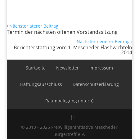
‹
Nächster äterer Beitrag
Termin der nächsten offenen Vorstandssitzung
›
Nächster neuerer Beitrag
Berichterstattung vom 1. Mescheder Flashwichteln
2014
Startseite
Newsletter
Impressum
Haftungsausschluss
Datenschutzerklärung
Raumbelegung (Intern)
© 2013 - 2026 Freiwilligeninitiative Mescheder
Bürgertreff e.V.