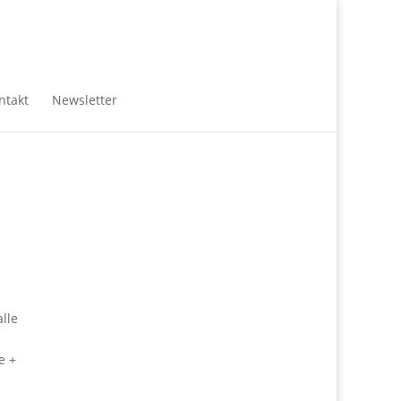
ntakt
Newsletter
lle
e +