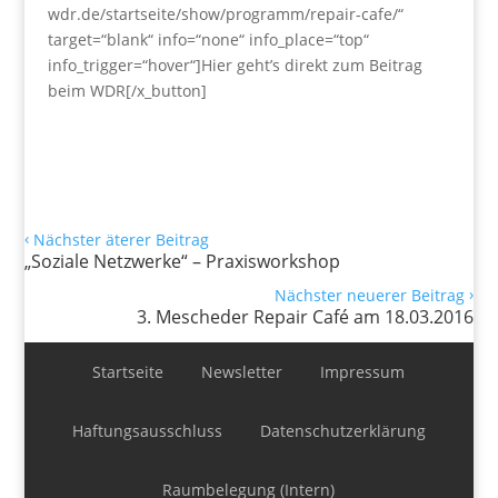
wdr.de/startseite/show/programm/repair-cafe/“
target=“blank“ info=“none“ info_place=“top“
info_trigger=“hover“]Hier geht’s direkt zum Beitrag
beim WDR[/x_button]
‹
Nächster äterer Beitrag
„Soziale Netzwerke“ – Praxisworkshop
›
Nächster neuerer Beitrag
3. Mescheder Repair Café am 18.03.2016
Startseite
Newsletter
Impressum
Haftungsausschluss
Datenschutzerklärung
Raumbelegung (Intern)