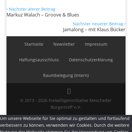
‹
Nächster äterer Beitrag
Markuz Walach – Groove & Blues
›
Nächster neuerer Beitrag
Jamalong – mit Klaus Bücker
Startseite
Newsletter
Impressum
Haftungsausschluss
Datenschutzerklärung
Raumbelegung (Intern)
© 2013 - 2026 Freiwilligeninitiative Mescheder
Bürgertreff e.V.
Um unsere Webseite für Sie optimal zu gestalten und fortlaufend
verbessern zu können, verwenden wir Cookies. Durch die weitere
Nutzung der Webseite stimmen Sie der Verwendung von Cookies