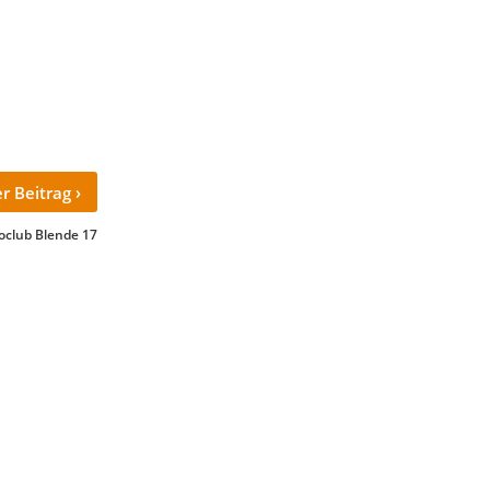
›
r Beitrag
oclub Blende 17