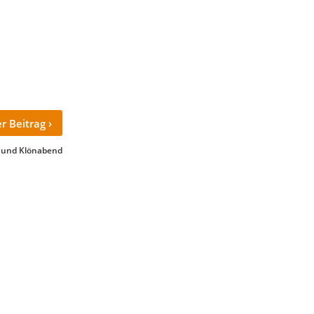
›
r Beitrag
 und Klönabend