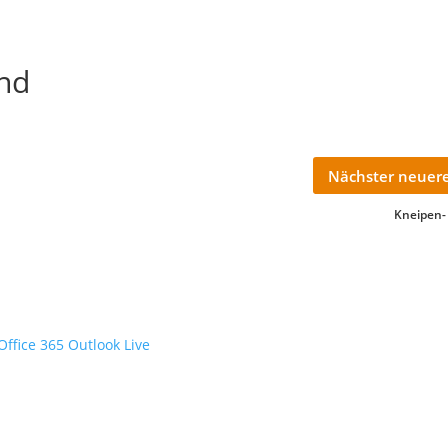
nd
Nächster neuere
Kneipen-
Office 365
Outlook Live