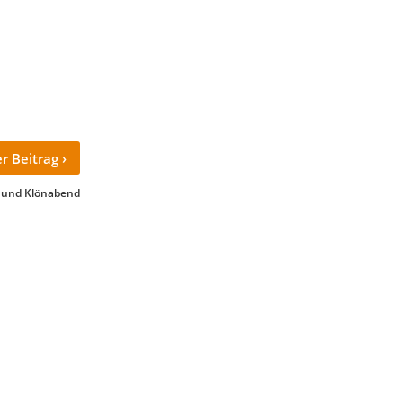
›
r Beitrag
 und Klönabend