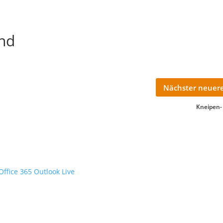
nd
Nächster neuere
Kneipen-
Office 365
Outlook Live