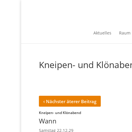
Aktuelles
Raum 
Kneipen- und Klönabe
‹
Nächster äterer Beitrag
Kneipen- und Klönabend
Wann
Samstag 22.12.29