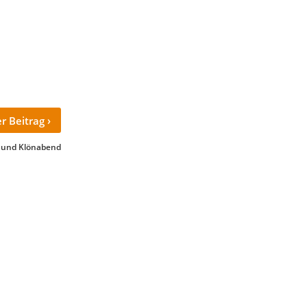
›
r Beitrag
 und Klönabend