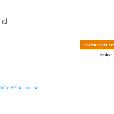
nd
Nächster neuere
Kneipen-
Office 365
Outlook Live