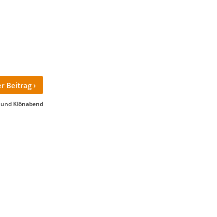
›
r Beitrag
 und Klönabend