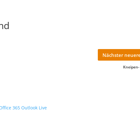
nd
Nächster neuere
Kneipen-
Office 365
Outlook Live