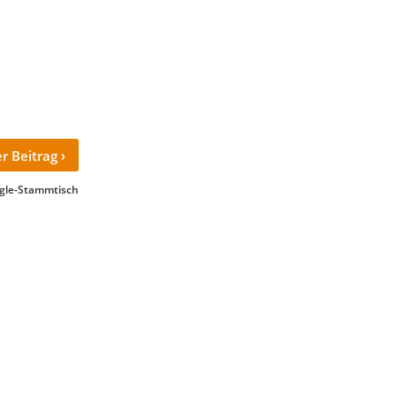
›
r Beitrag
ngle-Stammtisch