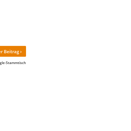
›
r Beitrag
ngle-Stammtisch