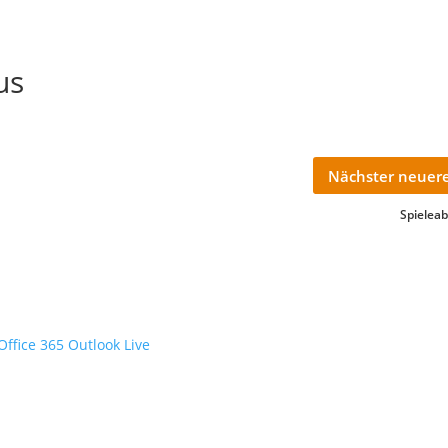
us
Nächster neuere
Spielea
Office 365
Outlook Live