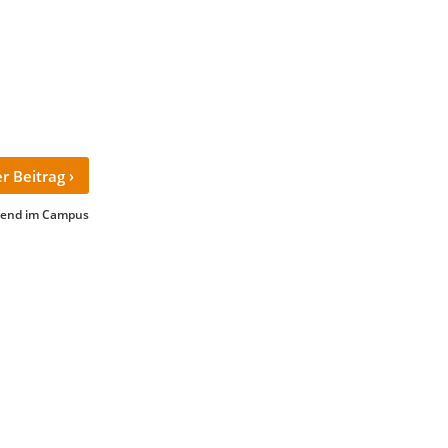
›
r Beitrag
bend im Campus