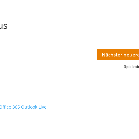
us
Nächster neuere
Spielea
Office 365
Outlook Live