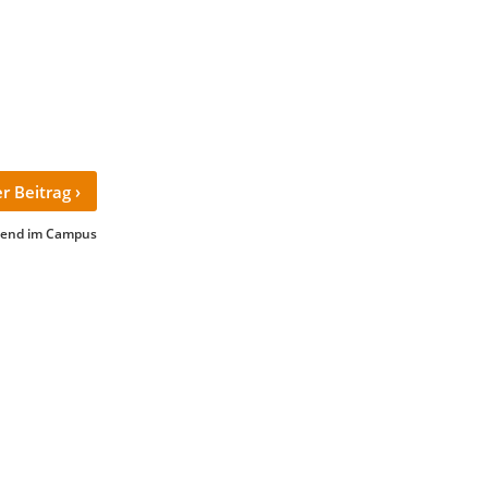
›
r Beitrag
bend im Campus