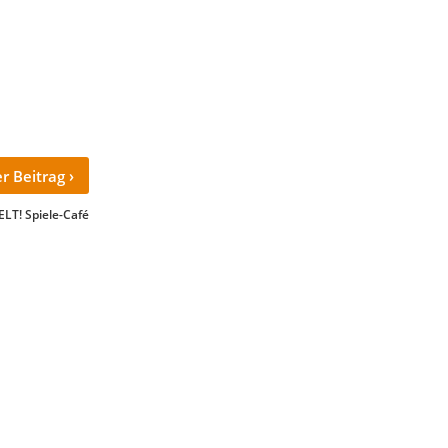
›
r Beitrag
LT! Spiele-Café