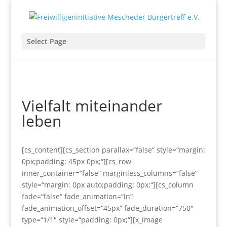
Select Page
Vielfalt miteinander
leben
[cs_content][cs_section parallax=“false“ style=“margin:
0px;padding: 45px 0px;“][cs_row
inner_container=“false“ marginless_columns=“false“
style=“margin: 0px auto;padding: 0px;“][cs_column
fade=“false“ fade_animation=“in“
fade_animation_offset=“45px“ fade_duration=“750″
type=“1/1″ style=“padding: 0px;“][x_image