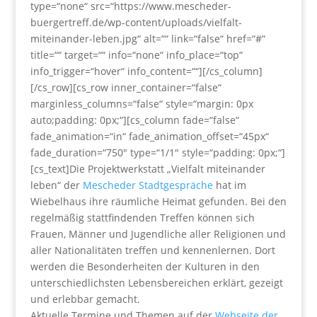
type=“none“ src=“https://www.mescheder-
buergertreff.de/wp-content/uploads/vielfalt-
miteinander-leben.jpg“ alt=““ link=“false“ href=“#“
title=““ target=““ info=“none“ info_place=“top“
info_trigger=“hover“ info_content=““][/cs_column]
[/cs_row][cs_row inner_container=“false“
marginless_columns=“false“ style=“margin: 0px
auto;padding: 0px;“][cs_column fade=“false“
fade_animation=“in“ fade_animation_offset=“45px“
fade_duration=“750″ type=“1/1″ style=“padding: 0px;“]
[cs_text]Die Projektwerkstatt „Vielfalt miteinander
leben“ der
Mescheder Stadtgespräche
hat im
Wiebelhaus ihre räumliche Heimat gefunden. Bei den
regelmäßig stattfindenden Treffen können sich
Frauen, Männer und Jugendliche aller Religionen und
aller Nationalitäten treffen und kennenlernen. Dort
werden die Besonderheiten der Kulturen in den
unterschiedlichsten Lebensbereichen erklärt, gezeigt
und erlebbar gemacht.
Aktuelle Termine und Themen auf der
Webseite der