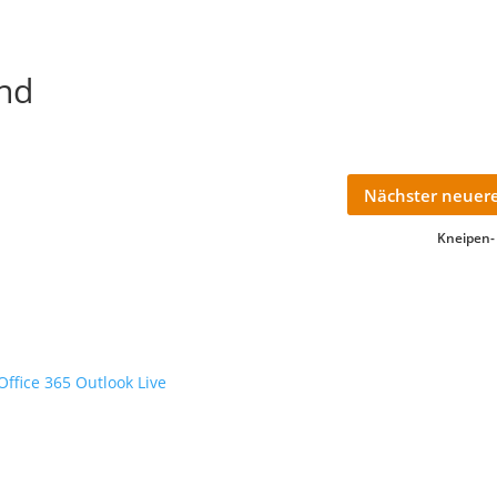
nd
Nächster neuere
Kneipen-
Office 365
Outlook Live