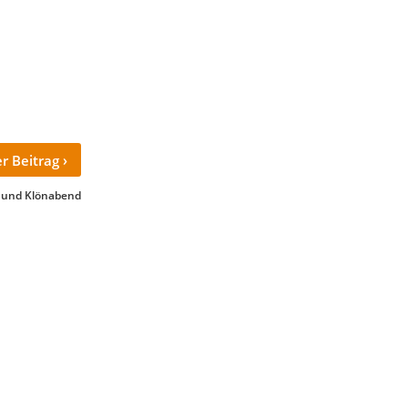
›
r Beitrag
 und Klönabend